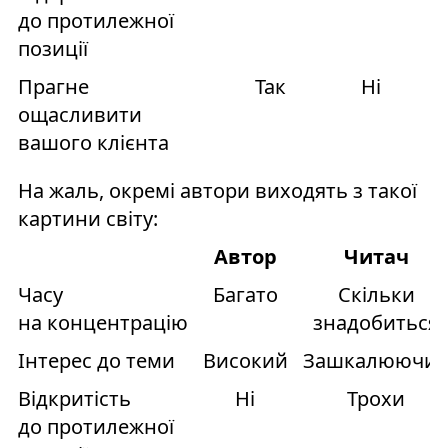
до протилежної
позиції
Прагне
Так
Ні
ощасливити
вашого клієнта
На жаль, окремі автори виходять з такої
картини світу:
Автор
Читач
Часу
Багато
Скільки
на концентрацію
знадобиться
Інтерес до теми
Високий
Зашкалюючи
Відкритість
Ні
Трохи
до протилежної