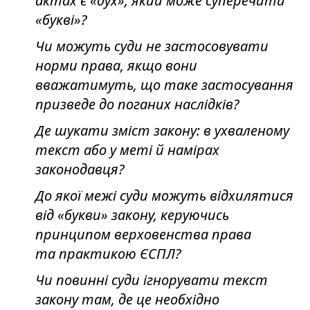
актах є «дух», який може суперечити
«букві»?
Чи можуть суди не застосовувати
норми права, якщо вони
вважатимуть, що таке застосування
призведе до поганих наслідків?
Де шукати зміст закону: в ухваленому
текст або у меті й намірах
законодавця?
До якої межі суди можуть відхилятися
від «букви» закону, керуючись
принципом верховенства права
та практикою ЄСПЛ?
Чи повинні суди ігнорувати текст
закону там, де це необхідно