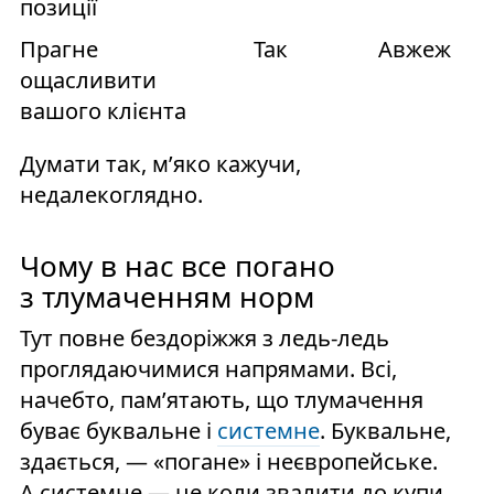
позиції
Прагне
Так
Авжеж
ощасливити
вашого клієнта
Думати так, м’яко кажучи,
недалекоглядно.
Чому в нас все погано
з тлумаченням норм
Тут повне бездоріжжя з ледь-ледь
проглядаючимися напрямами. Всі,
начебто, пам’ятають, що тлумачення
буває буквальне і
системне
. Буквальне,
здається, — «погане» і неєвропейське.
А системне — це коли звалити до купи