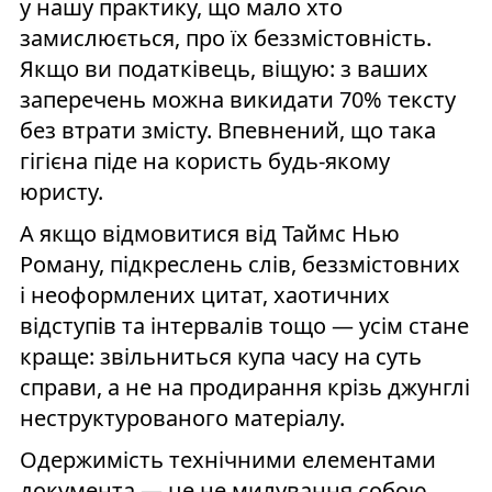
у нашу практику, що мало хто
замислюється, про їх беззмістовність.
Якщо ви податківець, віщую: з ваших
заперечень можна викидати 70% тексту
без втрати змісту. Впевнений, що така
гігієна піде на користь будь-якому
юристу.
А якщо відмовитися від Таймс Нью
Роману, підкреслень слів, беззмістовних
і неоформлених цитат, хаотичних
відступів та інтервалів тощо — усім стане
краще: звільниться купа часу на суть
справи, а не на продирання крізь джунглі
неструктурованого матеріалу.
Одержимість технічними елементами
документа — це не милування собою,