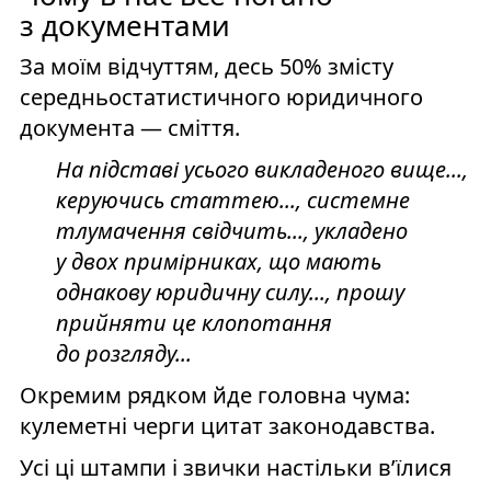
з документами
За моїм відчуттям, десь 50% змісту
середньостатистичного юридичного
документа — сміття.
На підставі усього викладеного вище...,
керуючись статтею..., системне
тлумачення свідчить..., укладено
у двох примірниках, що мають
однакову юридичну силу..., прошу
прийняти це клопотання
до розгляду...
Окремим рядком йде головна чума:
кулеметні черги цитат законодавства.
Усі ці штампи і звички настільки в’їлися