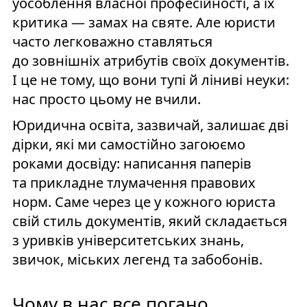
уособлення власної професійності, а їх
критика — замах на святе. Але юристи
часто легковажно ставляться
до зовнішніх атрибутів своїх документів.
І це не тому, що вони тупі й ліниві неуки:
нас просто цьому не вчили.
Юридична освіта, зазвичай, залишає дві
дірки, які ми самостійно загоюємо
роками досвіду: написання паперів
та прикладне тлумачення правових
норм. Саме через це у кожного юриста
свій стиль документів, який складається
з уривків університетських знань,
звичок, міських легенд та забобонів.
Чому в нас все погано