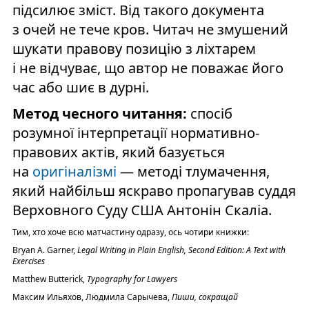
підсилює зміст. Від такого документа
з очей не тече кров. Читач не змушений
шукати правову позицію з ліхтарем
і не відчуває, що автор не поважає його
час або шиє в дурні.
Метод чесного читання:
спосіб
розумної інтерпретації нормативно-
правових актів, який базується
на
оригіналізмі
— методі тлумачення,
який найбільш яскраво пропагував суддя
Верховного Суду США Антонін Скаліа.
Тим, хто хоче всю матчастину одразу, ось чотири книжки:
Bryan A. Garner,
Legal Writing in Plain English, Second Edition: A Text with
Exercises
Matthew Butterick,
Typography for Lawyers
Максим Ильяхов, Людмила Сарычева,
Пиши, сокращай